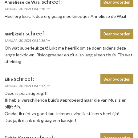
schreef:
Anneliese de Waal
Beantwoorden
JANUARI 30, 2021 OM 3:58 PM
Heel erg leuk, ik doe erg graag mee Groetjes Anneliese de Waal
schreef:
marijksels
Beantwoorden
JANUARI 30, 2021 OM 5:36 PM
Oh wat superleuk zeg! Lijkt me heerlijk om te doen tijdens deze
lange lockdown. Risicogroeper en zit al zo lang alleen thuis. Fijn wat
afleiding
schreef:
Ellie
Beantwoorden
JANUARI 30, 2021 OM 6:17 PM
Deze is prachtig zeg!!!
Ik heb al verschillende bujo’s geprobeerd maar die van Mus is en
blijft fijn.
Omdat ik niet zo goed kan tekenen, vind ik stickers heel fijn!
Dus ja, ik maak ook graag een kansje!!
schreef: