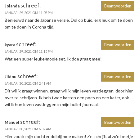
schreef:
Jolanda
Beantwoorden
JANUARI 29, 2021 OM 11:07 PM
Benieuwd naar de Japanse versie. Dol op bujo, erg leuk om te doen
om te doen in Corona tijd.
schreef:
kyara
Beantwoorden
JANUARI 29, 2021 OM 11:15 PM
Wat een super leuke/mooie set. Ik doe graag mee!
schreef:
Jildou
Beantwoorden
JANUARI 30, 2021 OM 2:41 AM
Dit wil ik graag winnen, graag wil ik mijn leven vastleggen, door hier
over te schrijven. Ik heb twee katten een poes en een kater, ook
wil ik hun leven vastleggen in mijn bullet journaal.
schreef:
Manuel
Beantwoorden
JANUARI 30, 2021 OM 6:37 AM
Hier zou ik mijn dochter dolblij mee maken! Ze schrijft al zo’n beetje