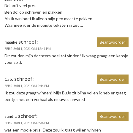
Belooft veel pret
Ben dol op schrijven en plakken
Als ik win hoef ik alleen mijn pen maar te pakken
Waarmee ik er de mooiste teksten in zet …
schreef:
maaike
Beantwoorden
FEBRUARI 1, 2021 OM 12:41 PM
Dit zouden mijn dochters heel tof vinden! Ik waag graag een kansje
voor ze :).
schreef:
Cato
Beantwoorden
FEBRUARI 1, 2021 OM 2:44 PM
Ik zou deze graag winnen! Mijn BuJo zit bijna vol en ik heb er graag
eentje met een verhaal als nieuwe aanwinst
schreef:
sandra
Beantwoorden
FEBRUARI 1, 2021 OM 3:34 PM
wat een mooie prijs! Deze zou ik graag willen winnen