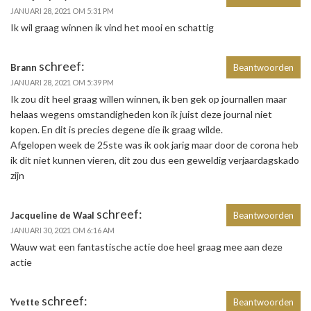
JANUARI 28, 2021 OM 5:31 PM
Ik wil graag winnen ik vind het mooi en schattig
schreef:
Brann
Beantwoorden
JANUARI 28, 2021 OM 5:39 PM
Ik zou dit heel graag willen winnen, ik ben gek op journallen maar
helaas wegens omstandigheden kon ik juist deze journal niet
kopen. En dit is precies degene die ik graag wilde.
Afgelopen week de 25ste was ik ook jarig maar door de corona heb
ik dit niet kunnen vieren, dit zou dus een geweldig verjaardagskado
zijn
schreef:
Jacqueline de Waal
Beantwoorden
JANUARI 30, 2021 OM 6:16 AM
Wauw wat een fantastische actie doe heel graag mee aan deze
actie
schreef:
Yvette
Beantwoorden