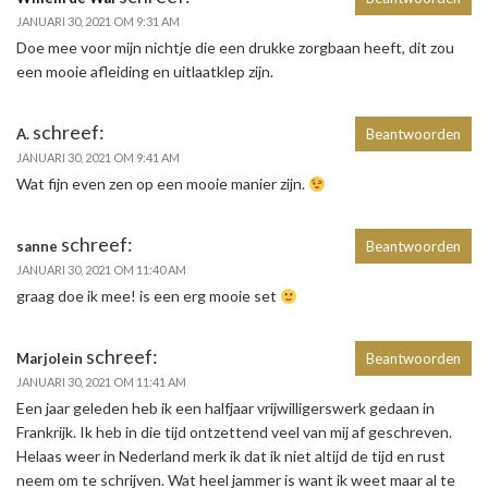
JANUARI 30, 2021 OM 9:31 AM
Doe mee voor mijn nichtje die een drukke zorgbaan heeft, dit zou
een mooie afleiding en uitlaatklep zijn.
schreef:
A.
Beantwoorden
JANUARI 30, 2021 OM 9:41 AM
Wat fijn even zen op een mooie manier zijn.
schreef:
sanne
Beantwoorden
JANUARI 30, 2021 OM 11:40 AM
graag doe ik mee! is een erg mooie set
schreef:
Marjolein
Beantwoorden
JANUARI 30, 2021 OM 11:41 AM
Een jaar geleden heb ik een halfjaar vrijwilligerswerk gedaan in
Frankrijk. Ik heb in die tijd ontzettend veel van mij af geschreven.
Helaas weer in Nederland merk ik dat ik niet altijd de tijd en rust
neem om te schrijven. Wat heel jammer is want ik weet maar al te