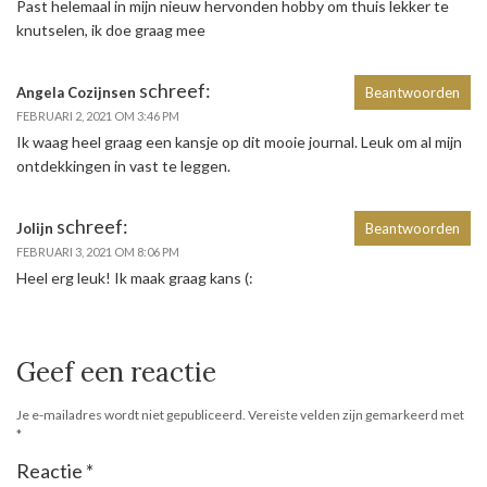
Past helemaal in mijn nieuw hervonden hobby om thuis lekker te
knutselen, ik doe graag mee
schreef:
Angela Cozijnsen
Beantwoorden
FEBRUARI 2, 2021 OM 3:46 PM
Ik waag heel graag een kansje op dit mooie journal. Leuk om al mijn
ontdekkingen in vast te leggen.
schreef:
Jolijn
Beantwoorden
FEBRUARI 3, 2021 OM 8:06 PM
Heel erg leuk! Ik maak graag kans (:
Geef een reactie
Je e-mailadres wordt niet gepubliceerd.
Vereiste velden zijn gemarkeerd met
*
Reactie
*