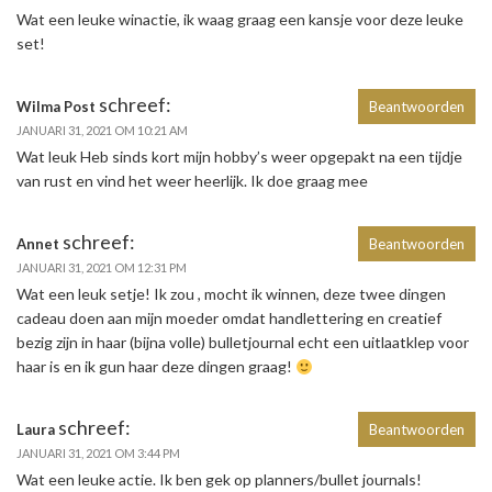
Wat een leuke winactie, ik waag graag een kansje voor deze leuke
set!
schreef:
Wilma Post
Beantwoorden
JANUARI 31, 2021 OM 10:21 AM
Wat leuk Heb sinds kort mijn hobby’s weer opgepakt na een tijdje
van rust en vind het weer heerlijk. Ik doe graag mee
schreef:
Annet
Beantwoorden
JANUARI 31, 2021 OM 12:31 PM
Wat een leuk setje! Ik zou , mocht ik winnen, deze twee dingen
cadeau doen aan mijn moeder omdat handlettering en creatief
bezig zijn in haar (bijna volle) bulletjournal echt een uitlaatklep voor
haar is en ik gun haar deze dingen graag!
schreef:
Laura
Beantwoorden
JANUARI 31, 2021 OM 3:44 PM
Wat een leuke actie. Ik ben gek op planners/bullet journals!