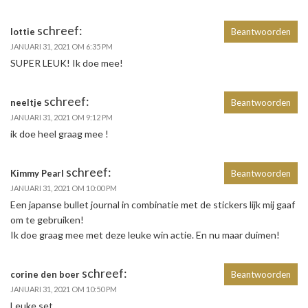
schreef:
lottie
Beantwoorden
JANUARI 31, 2021 OM 6:35 PM
SUPER LEUK! Ik doe mee!
schreef:
neeltje
Beantwoorden
JANUARI 31, 2021 OM 9:12 PM
ik doe heel graag mee !
schreef:
Kimmy Pearl
Beantwoorden
JANUARI 31, 2021 OM 10:00 PM
Een japanse bullet journal in combinatie met de stickers lijk mij gaaf
om te gebruiken!
Ik doe graag mee met deze leuke win actie. En nu maar duimen!
schreef:
corine den boer
Beantwoorden
JANUARI 31, 2021 OM 10:50 PM
Leuke set