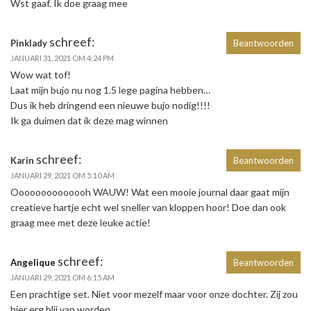
Wst gaaf. Ik doe graag mee
schreef:
Pinklady
Beantwoorden
JANUARI 31, 2021 OM 4:24 PM
Wow wat tof!
Laat mijn bujo nu nog 1.5 lege pagina hebben…
Dus ik heb dringend een nieuwe bujo nodig!!!!
Ik ga duimen dat ik deze mag winnen
schreef:
Karin
Beantwoorden
JANUARI 29, 2021 OM 5:10 AM
Oooooooooooooh WAUW! Wat een mooie journal daar gaat mijn
creatieve hartje echt wel sneller van kloppen hoor! Doe dan ook
graag mee met deze leuke actie!
schreef:
Angelique
Beantwoorden
JANUARI 29, 2021 OM 6:15 AM
Een prachtige set. Niet voor mezelf maar voor onze dochter. Zij zou
hier erg blij van worden