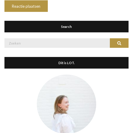
Search
Zoek
Zoeke
naar:
Dit is LOT.