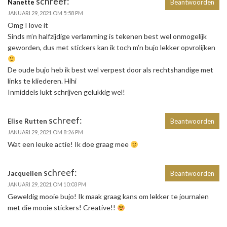
schreef:
Nanette
Beantwoorden
JANUARI 29, 2021 OM 5:58 PM
Omg I love it
Sinds m’n halfzijdige verlamming is tekenen best wel onmogelijk
geworden, dus met stickers kan ik toch m’n bujo lekker opvrolijken
De oude bujo heb ik best wel verpest door als rechtshandige met
links te kliederen. Hihi
Inmiddels lukt schrijven gelukkig wel!
schreef:
Elise Rutten
Beantwoorden
JANUARI 29, 2021 OM 8:26 PM
Wat een leuke actie! Ik doe graag mee
schreef:
Jacquelien
Beantwoorden
JANUARI 29, 2021 OM 10:03 PM
Geweldig mooie bujo! Ik maak graag kans om lekker te journalen
met die mooie stickers! Creative!!