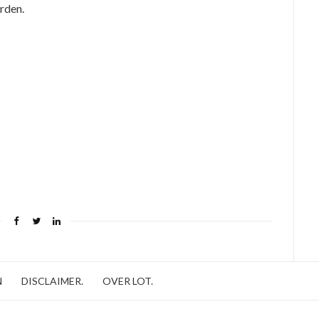
rden.
N
DISCLAIMER.
OVER LOT.