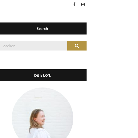
Search
Zoek
Zoeken
naar:
Dit is LOT.