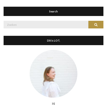
Search
Zoek
Zoeke
naar:
Dit is LOT.
Hi