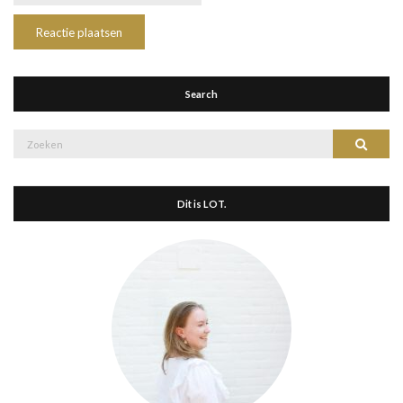
Search
Zoek
Zoeke
naar:
Dit is LOT.