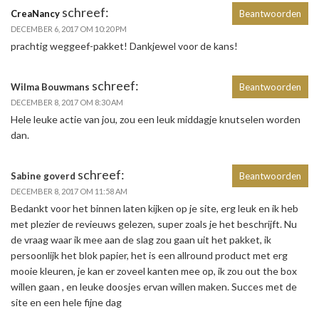
schreef:
CreaNancy
Beantwoorden
DECEMBER 6, 2017 OM 10:20 PM
prachtig weggeef-pakket! Dankjewel voor de kans!
schreef:
Wilma Bouwmans
Beantwoorden
DECEMBER 8, 2017 OM 8:30 AM
Hele leuke actie van jou, zou een leuk middagje knutselen worden
dan.
schreef:
Sabine goverd
Beantwoorden
DECEMBER 8, 2017 OM 11:58 AM
Bedankt voor het binnen laten kijken op je site, erg leuk en ik heb
met plezier de revieuws gelezen, super zoals je het beschrijft. Nu
de vraag waar ik mee aan de slag zou gaan uit het pakket, ik
persoonlijk het blok papier, het is een allround product met erg
mooie kleuren, je kan er zoveel kanten mee op, ik zou out the box
willen gaan , en leuke doosjes ervan willen maken. Succes met de
site en een hele fijne dag