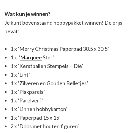
Wat kun je winnen?
Je kunt bovenstaand hobbypakket winnen! De prijs
bevat:
1 x ‘Merry Christmas Paperpad 30,5 x 30,5’
1 x ‘
Marquee
Ster’
1 x ‘Kerstballen Stempels + Die’
1 x ‘Lint’
1 x ‘Zilveren en Gouden Belletjes’
1 x ‘Plakparels’
1 x ‘Parelverf’
1 x ‘Linnen hobbykarton’
1 x ‘Paperpad 15 x 15’
2 x ‘Doos met houten figuren’