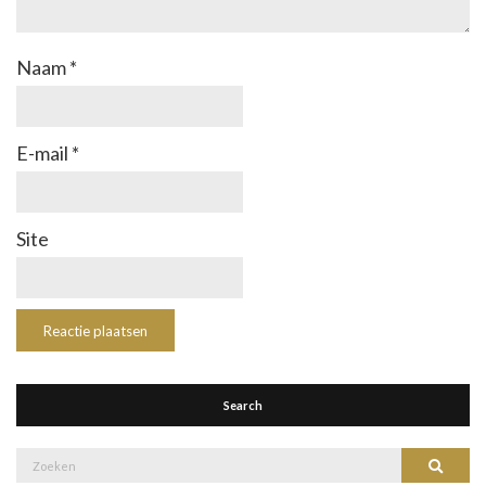
Naam
*
E-mail
*
Site
Search
Zoek
Zoeke
naar: