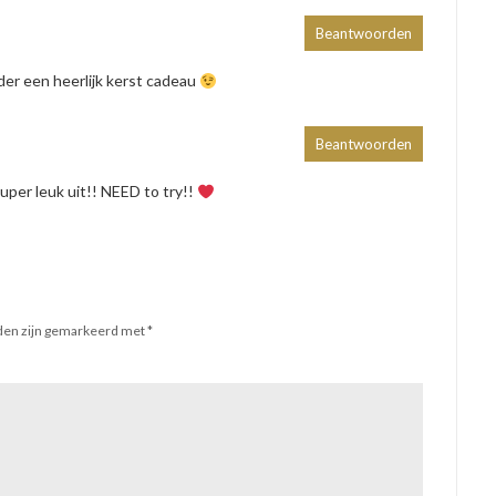
Beantwoorden
oeder een heerlijk kerst cadeau
Beantwoorden
uper leuk uit!! NEED to try!!
lden zijn gemarkeerd met
*