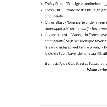
Fruity Fruit – ‘Fruitige vitaminebom’ [
g
Fresh Cut – ‘Ervaar de fris kruidige geu
amandelolie
]
Citrus Blast – ‘Dompel je onder in een 
sinaasappelschil en mandarijn, havermou
Lavender Lust – ‘Waan je in Franse lave
amandelolie
]Mijn persoonlijke favoriet
fris en kruidig spreekt mij erg aan, ik
kruidige toon. Lavendel is natuurlijk alti
Bemachtig de Cold Presses Soaps nu he
Welke varian