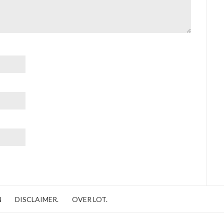
N
DISCLAIMER.
OVER LOT.