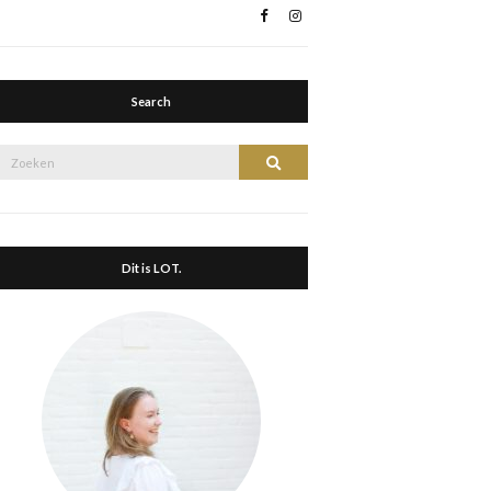
Search
Zoek
Zoeken
naar:
Dit is LOT.