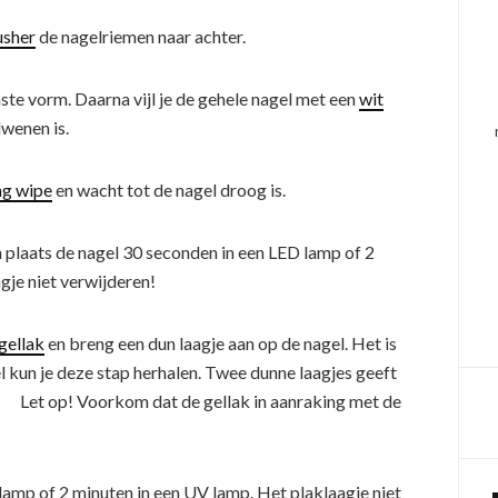
usher
de nagelriemen naar achter.
enste vorm. Daarna vijl je de gehele nagel met een
wit
wenen is.
ng wipe
en wacht tot de nagel droog is.
 plaats de nagel 30 seconden in een LED lamp of 2
e niet verwijderen!
gellak
en breng een dun laagje aan op de nagel. Het is
l kun je deze stap herhalen. Twee dunne laagjes geeft
. Let op! Voorkom dat de gellak in aanraking met de
lamp of 2 minuten in een UV lamp. Het plaklaagje niet