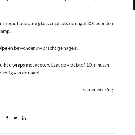
n mooie houdbare glans en plaats de nagel 30 seconden
lamp.
wipe
en bewonder uw prachtige nagels.
uikt u
wraps
met
aceton
. Laat de vloeistof 10 minuten
chtig van de nagel.
-samenwerking-