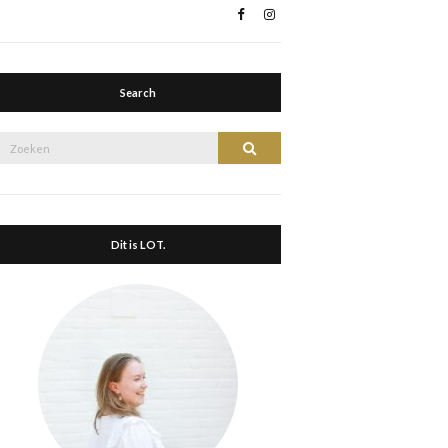
Search
Zoek
Zoeken
naar:
Dit is LOT.