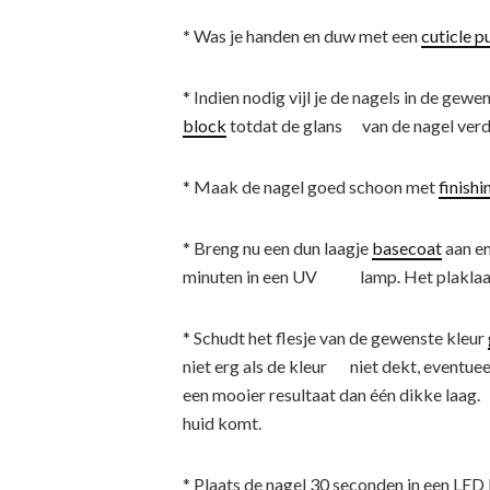
*
Was je handen en duw met een
cuticle p
* Indien nodig vijl je de nagels in de gew
block
totdat de glans van de nagel verd
* Maak de nagel goed schoon met
finishi
* Breng nu een dun laagje
basecoat
aan en
minuten in een UV lamp. Het plaklaagj
* Schudt het flesje van de gewenste kleur
niet erg als de kleur niet dekt, eventuee
een mooier resultaat dan één dikke laag
huid komt.
* Plaats de nagel 30 seconden in een LED 