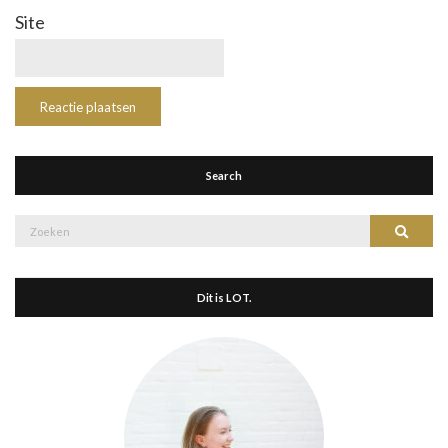
Site
Search
Zoek
Zoeke
naar:
Dit is LOT.