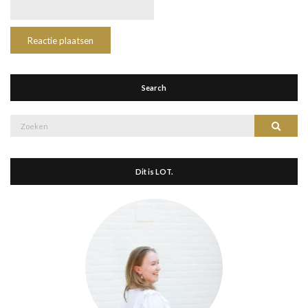
Search
Zoek
Zoeke
naar:
Dit is LOT.