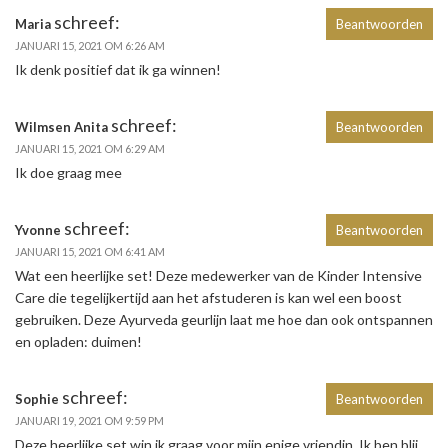
schreef:
Maria
Beantwoorden
JANUARI 15, 2021 OM 6:26 AM
Ik denk positief dat ik ga winnen!
schreef:
Wilmsen Anita
Beantwoorden
JANUARI 15, 2021 OM 6:29 AM
Ik doe graag mee
schreef:
Yvonne
Beantwoorden
JANUARI 15, 2021 OM 6:41 AM
Wat een heerlijke set! Deze medewerker van de Kinder Intensive
Care die tegelijkertijd aan het afstuderen is kan wel een boost
gebruiken. Deze Ayurveda geurlijn laat me hoe dan ook ontspannen
en opladen: duimen!
schreef:
Sophie
Beantwoorden
JANUARI 19, 2021 OM 9:59 PM
Deze heerlijke set win ik graag voor mijn enige vriendin. Ik ben blij