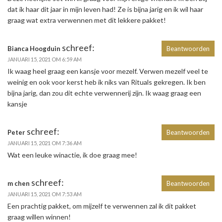
dat ik haar dit jaar in mijn leven had! Ze is bijna jarig en ik wil haar
graag wat extra verwennen met dit lekkere pakket!
schreef:
Bianca Hoogduin
Beantwoorden
JANUARI 15, 2021 OM 6:59 AM
Ik waag heel graag een kansje voor mezelf. Verwen mezelf veel te
weinig en ook voor kerst heb ik niks van Rituals gekregen. Ik ben
bijna jarig, dan zou dit echte verwennerij zijn. Ik waag graag een
kansje
schreef:
Peter
Beantwoorden
JANUARI 15, 2021 OM 7:36 AM
Wat een leuke winactie, ik doe graag mee!
schreef:
m chen
Beantwoorden
JANUARI 15, 2021 OM 7:53 AM
Een prachtig pakket, om mijzelf te verwennen zal ik dit pakket
graag willen winnen!