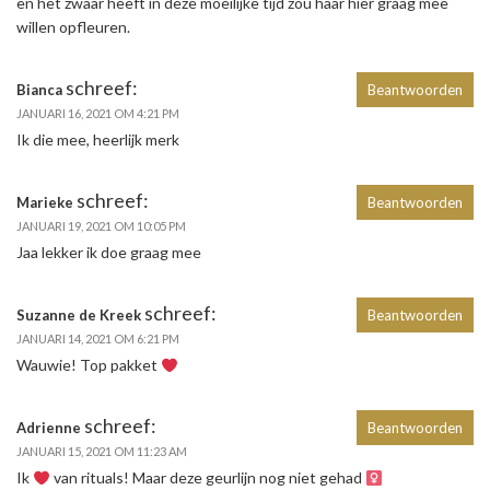
en het zwaar heeft in deze moeilijke tijd zou haar hier graag mee
willen opfleuren.
schreef:
Bianca
Beantwoorden
JANUARI 16, 2021 OM 4:21 PM
Ik die mee, heerlijk merk
schreef:
Marieke
Beantwoorden
JANUARI 19, 2021 OM 10:05 PM
Jaa lekker ik doe graag mee
schreef:
Suzanne de Kreek
Beantwoorden
JANUARI 14, 2021 OM 6:21 PM
Wauwie! Top pakket
schreef:
Adrienne
Beantwoorden
JANUARI 15, 2021 OM 11:23 AM
Ik
van rituals! Maar deze geurlijn nog niet gehad ‍