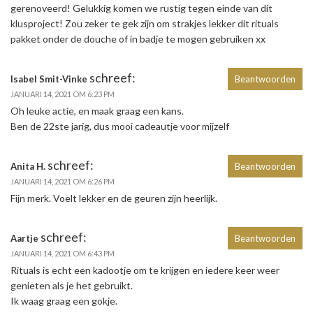
gerenoveerd! Gelukkig komen we rustig tegen einde van dit
klusproject! Zou zeker te gek zijn om strakjes lekker dit rituals
pakket onder de douche of in badje te mogen gebruiken xx
schreef:
Isabel Smit-Vinke
Beantwoorden
JANUARI 14, 2021 OM 6:23 PM
Oh leuke actie, en maak graag een kans.
Ben de 22ste jarig, dus mooi cadeautje voor mijzelf
schreef:
Anita H.
Beantwoorden
JANUARI 14, 2021 OM 6:26 PM
Fijn merk. Voelt lekker en de geuren zijn heerlijk.
schreef:
Aartje
Beantwoorden
JANUARI 14, 2021 OM 6:43 PM
Rituals is echt een kadootje om te krijgen en iedere keer weer
genieten als je het gebruikt.
Ik waag graag een gokje.