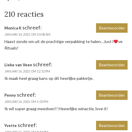
210 reacties
schreef:
Monica K
Beantwoorden
JANUARI 14, 2021 OM 10:08 AM
Haast zonde om uit de prachtige verpakking te halen…Just l
ve
Rituals!
schreef:
Lieke van Veen
Beantwoorden
JANUARI 16, 2021 OM 12:52 PM
Ik maak heel graag kans op dit heerlijke pakketje.
schreef:
Penny
Beantwoorden
JANUARI 16, 2021 OM 1:03 PM
Ik wil super graag meedoen!! Heeerlijke winactie, love it!
schreef:
Yvette
Beantwoorden
JANUARI 16, 2021 OM 8:43 PM