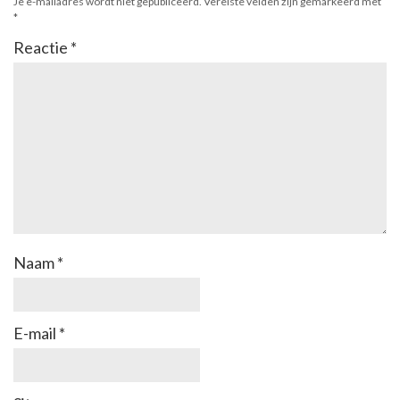
Je e-mailadres wordt niet gepubliceerd.
Vereiste velden zijn gemarkeerd met
*
Reactie
*
Naam
*
E-mail
*