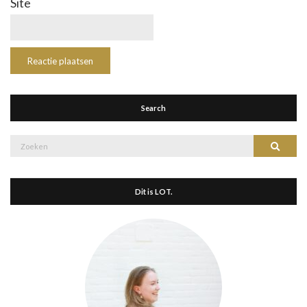
Site
Search
Zoek
Zoeke
naar:
Dit is LOT.