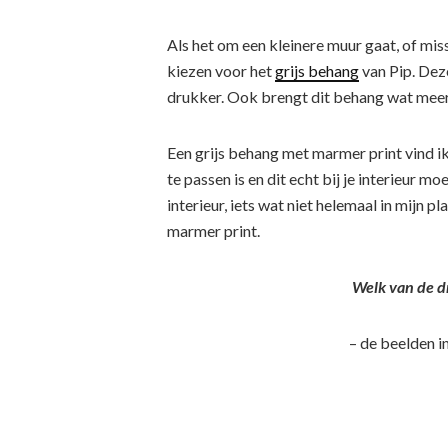
Als het om een kleinere muur gaat, of miss
kiezen voor het
grijs behang
van Pip. Dez
drukker. Ook brengt dit behang wat meer
Een grijs behang met marmer print vind ik
te passen is en dit echt bij je interieur m
interieur, iets wat niet helemaal in mijn p
marmer print.
Welk van de dri
– de beelden i