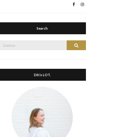
Search
Zoek
Zoeken
naar:
Dit is LOT.