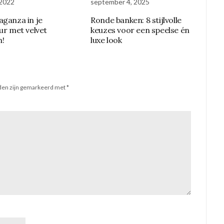
 2022
september 4, 2025
aganza in je
Ronde banken: 8 stijlvolle
eur met velvet
keuzes voor een speelse én
!
luxe look
lden zijn gemarkeerd met
*