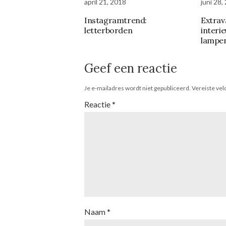
april 21, 2018
juni 28,
Instagramtrend:
Extrav
letterborden
interi
lampen
Geef een reactie
Je e-mailadres wordt niet gepubliceerd.
Vereiste ve
Reactie
*
Naam
*