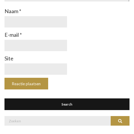
Naam
*
E-mail
*
Site
Search
Zoek
Zoeke
naar: