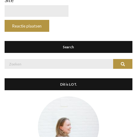
Site
Search
Zoek
Zoeke
naar:
Dit is LOT.