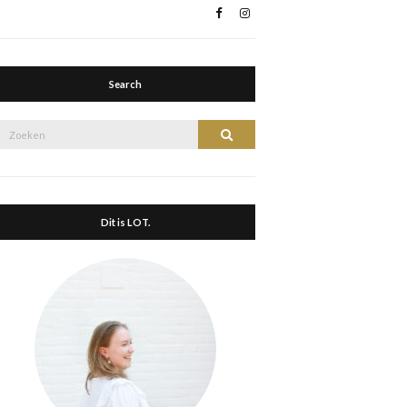
Search
Zoek
Zoeken
naar:
Dit is LOT.