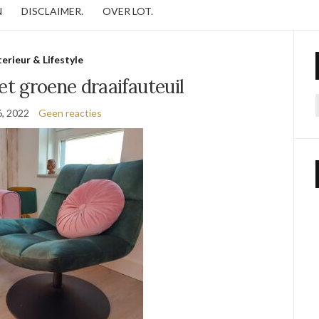
N
DISCLAIMER.
OVER LOT.
terieur & Lifestyle
t groene draaifauteuil
6, 2022
Geen reacties