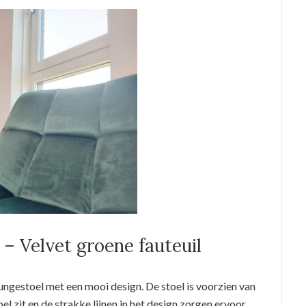
 – Velvet groene fauteuil
oungestoel met een mooi design. De stoel is voorzien van
l zit en de strakke lijnen in het design zorgen ervoor