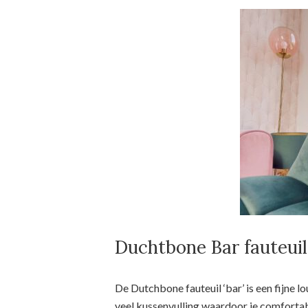
Duchtbone Bar fauteuil
De Dutchbone fauteuil ‘bar’ is een fijne l
veel kussenvulling waardoor je comfortabe