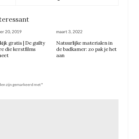
nteressant
r 20, 2019
maart 3, 2022
ijk gratis | De guilty
Natuurlijke materialen in
re die kerstfilms
de badkamer: zo pak je het
heet
aan
lden zijn gemarkeerd met
*