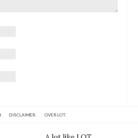
N
DISCLAIMER.
OVER LOT.
A lot like LOT.