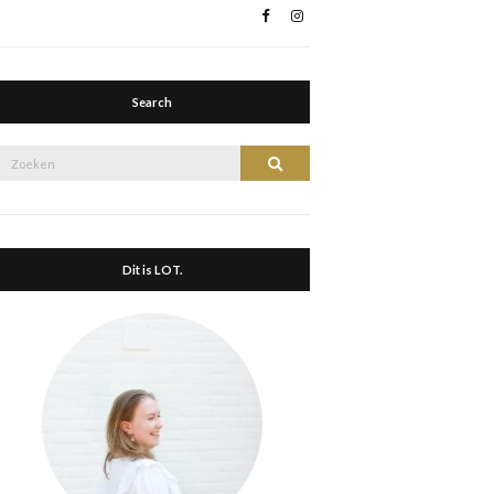
Search
Zoek
Zoeken
naar:
Dit is LOT.