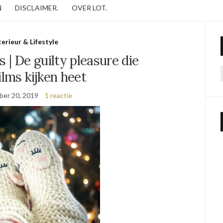
N
DISCLAIMER.
OVER LOT.
terieur & Lifestyle
s | De guilty pleasure die
ilms kijken heet
er 20, 2019
1 reactie