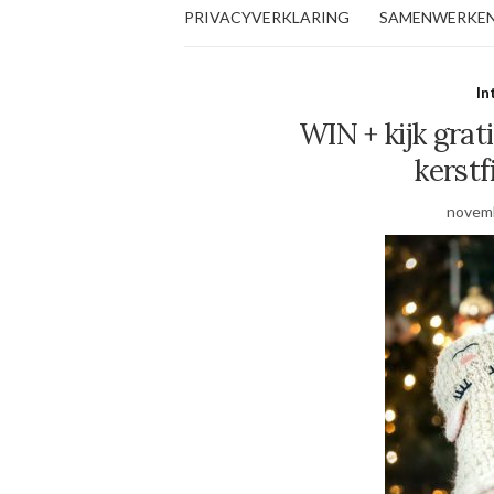
PRIVACYVERKLARING
SAMENWERKE
In
WIN + kijk grati
kerstf
novemb