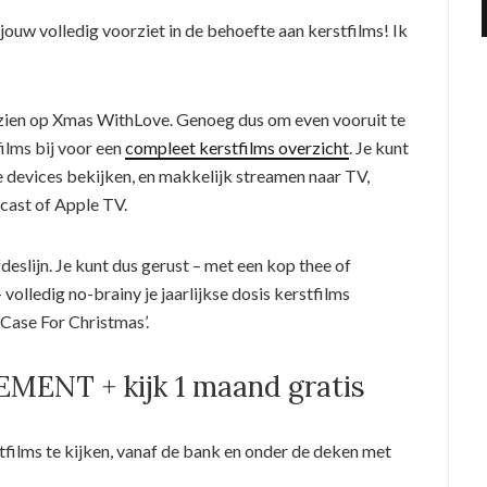
 jouw volledig voorziet in de behoefte aan kerstfilms! Ik
e zien op Xmas WithLove. Genoeg dus om even vooruit te
ilms bij voor een
compleet kerstfilms overzicht
. Je kunt
je devices bekijken, en makkelijk streamen naar TV,
cast of Apple TV.
fdeslijn. Je kunt dus gerust – met een kop thee of
volledig no-brainy je jaarlijkse dosis kerstfilms
ase For Christmas’.
NT + kijk 1 maand gratis
tfilms te kijken, vanaf de bank en onder de deken met