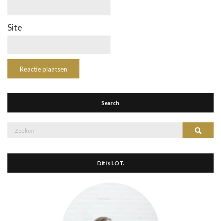
Site
Search
Zoek
Zoeke
naar:
Dit is LOT.