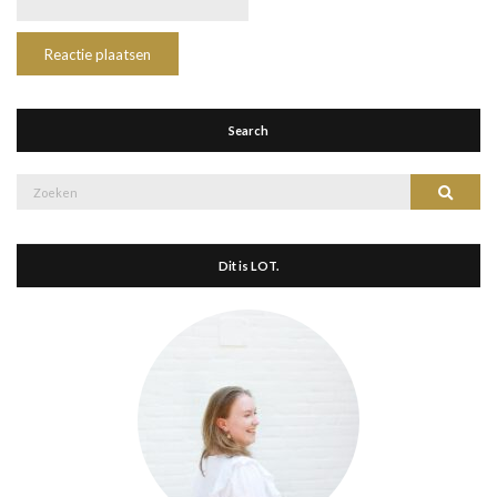
Search
Zoek
Zoeke
naar:
Dit is LOT.