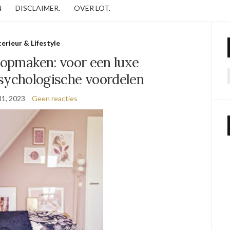
N
DISCLAIMER.
OVER LOT.
terieur & Lifestyle
 opmaken: voor een luxe
psychologische voordelen
31, 2023
Geen reacties