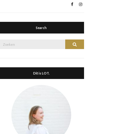
Search
Zoek
Zoeken
naar:
Dit is LOT.