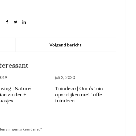
Volgend bericht
nteressant
 2019
juli 2, 2020
wing | Naturel
Tuindeco | Oma’s tuin
an zolder +
opvrolijken met toffe
aasjes
tuindeco
lden zijn gemarkeerd met
*