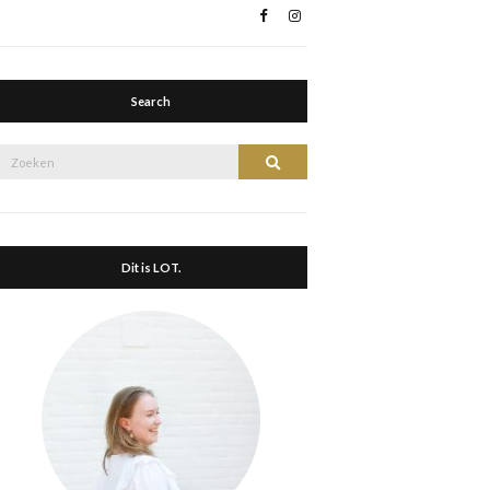
Search
Zoek
Zoeken
naar:
Dit is LOT.