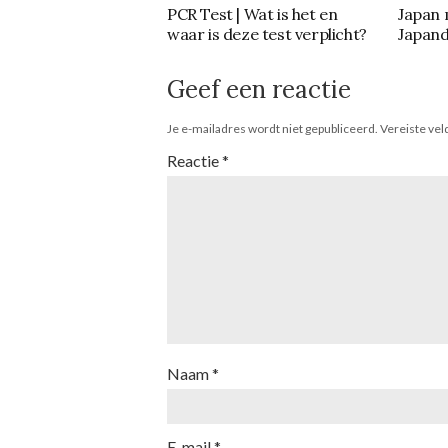
PCR Test | Wat is het en
Japan 
waar is deze test verplicht?
Japand
Geef een reactie
Je e-mailadres wordt niet gepubliceerd.
Vereiste ve
Reactie
*
Naam
*
E-mail
*