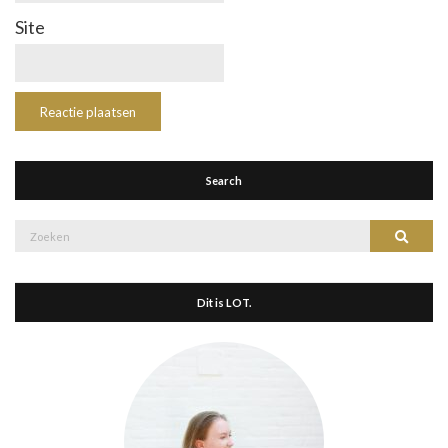
Site
Search
Zoek
Zoeke
naar:
Dit is LOT.