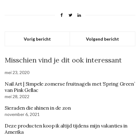
Vorig bericht
Volgend bericht
Misschien vind je dit ook interessant
mei 23, 2020
Nail Art | Simpele zomerse fruitnagels met ‘Spring Green’
van Pink Gellac
mei 28, 2022
Sieraden die shinen in de zon
november 6, 2021
Deze producten koop ik altijd tijdens mijn vakanties in
Amerika