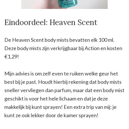
Eindoordeel: Heaven Scent
De Heaven Scent body mists bevatten elk 100 ml.
Deze body mists zijn verkrijgbaar bij Action en kosten
€1,29!
Mijn advies is om zelf even te ruiken welke geur het
best bij je past. Houdt hierbij rekening dat body mists
sneller vervliegen dan parfum, maar dat een body mist
geschikt is voor het hele lichaam en dat je deze
makkelijk bij kunt sprayen! Een extra trip van mij: je
kunt ze ook lekker door de kamer sprayen!