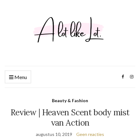
Menu
Beauty & Fashion
Review | Heaven Scent body mist
van Action
augustus 10, 2019
Geen reacties