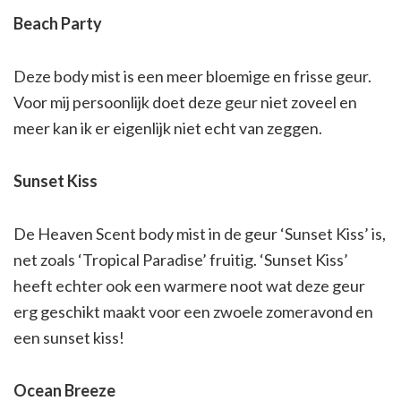
Beach Party
Deze body mist is een meer bloemige en frisse geur.
Voor mij persoonlijk doet deze geur niet zoveel en
meer kan ik er eigenlijk niet echt van zeggen.
Sunset Kiss
De Heaven Scent body mist in de geur ‘Sunset Kiss’ is,
net zoals ‘Tropical Paradise’ fruitig. ‘Sunset Kiss’
heeft echter ook een warmere noot wat deze geur
erg geschikt maakt voor een zwoele zomeravond en
een sunset kiss!
Ocean Breeze