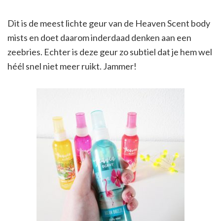
Dit is de meest lichte geur van de Heaven Scent body
mists en doet daarom inderdaad denken aan een
zeebries. Echter is deze geur zo subtiel dat je hem wel
héél snel niet meer ruikt. Jammer!