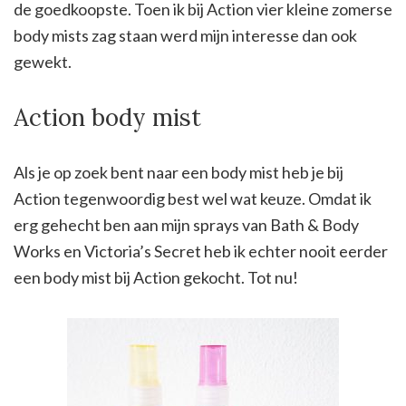
de goedkoopste. Toen ik bij Action vier kleine zomerse
body mists zag staan werd mijn interesse dan ook
gewekt.
Action body mist
Als je op zoek bent naar een body mist heb je bij
Action tegenwoordig best wel wat keuze. Omdat ik
erg gehecht ben aan mijn sprays van Bath & Body
Works en Victoria’s Secret heb ik echter nooit eerder
een body mist bij Action gekocht. Tot nu!