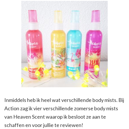
Inmiddels heb ik heel wat verschillende body mists. Bij
Action zag ik vier verschillende zomerse body mists
van Heaven Scent waarop ik besloot ze aan te
schaffen en voor jullie te reviewen!