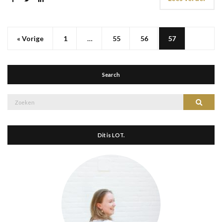
« Vorige
1
…
55
56
57
Search
Zoek
Zoeke
naar:
Dit is LOT.