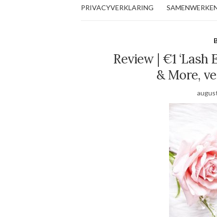
PRIVACYVERKLARING
SAMENWERKE
B
Review | €1 ‘Lash
& More, ver
august