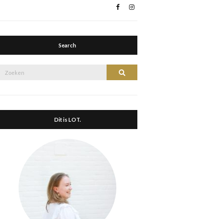
Search
Zoek
Zoeken
naar:
Dit is LOT.