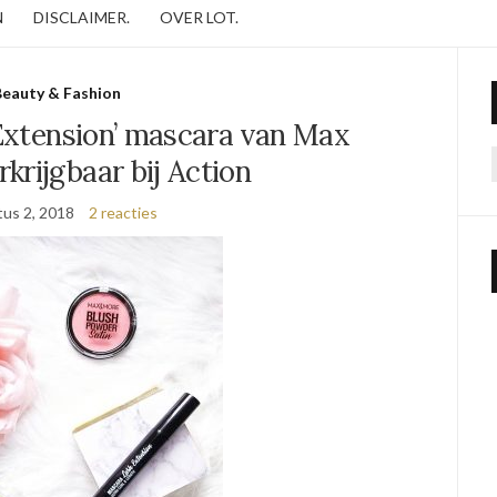
N
DISCLAIMER.
OVER LOT.
eauty & Fashion
 Extension’ mascara van Max
krijgbaar bij Action
us 2, 2018
2 reacties