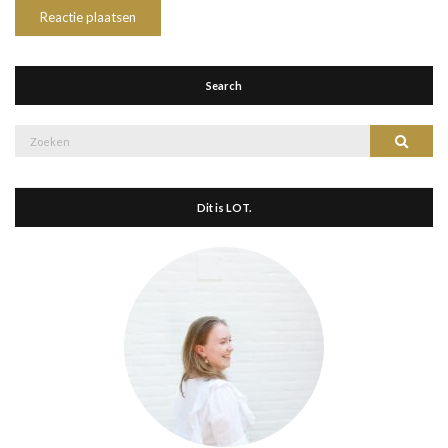
Search
Zoek
Zoeke
naar:
Dit is LOT.