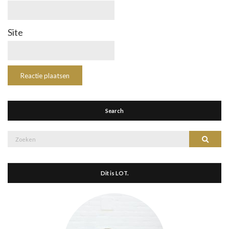
Site
Search
Zoek
Zoeke
naar:
Dit is LOT.