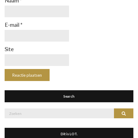
Naam
*
E-mail
*
Site
Search
Zoek
Zoeke
naar:
Dit is LOT.