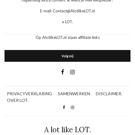
regelmatig extra content. Ik wens je veel leesplezier!
E-mail: Contact@AlotlikeLOT.nl
x LOT.
Op AlotlikeLOT.nl staan affiliate links
Volg mij
PRIVACYVERKLARING
SAMENWERKEN
DISCLAIMER.
OVER LOT.
A lot like LOT.