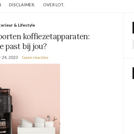
N
DISCLAIMER.
OVER LOT.
terieur & Lifestyle
oorten koffiezetapparaten:
e past bij jou?
 24, 2023
Geen reacties