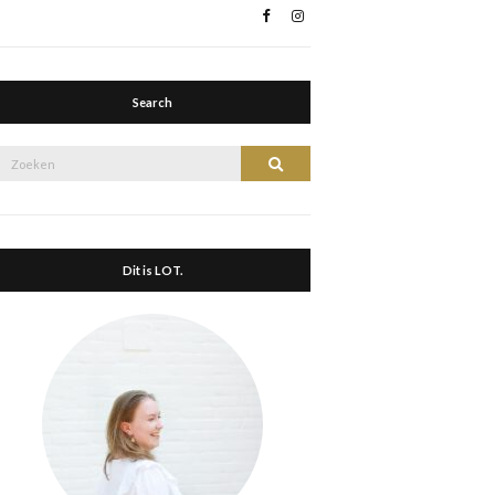
Search
Zoek
Zoeken
naar:
Dit is LOT.