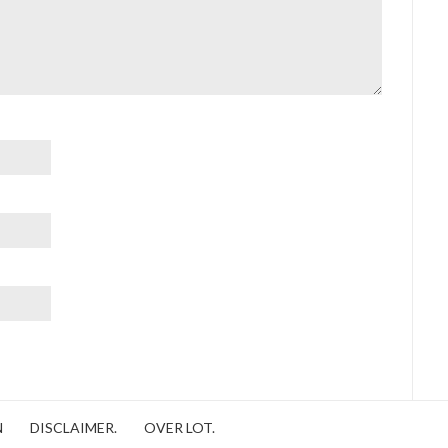
N
DISCLAIMER.
OVER LOT.