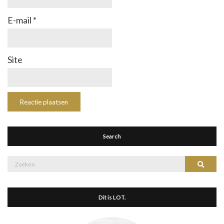
E-mail
*
Site
Search
Zoek
Zoeke
naar:
Dit is LOT.