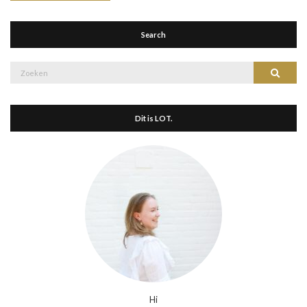
Search
Zoek
Zoeke
naar:
Dit is LOT.
Hi