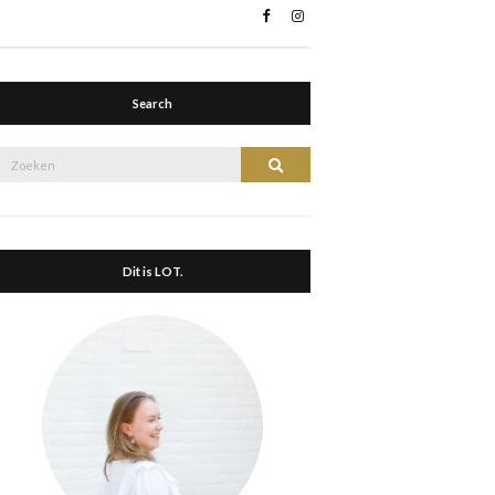
Search
Zoek
Zoeken
naar:
Dit is LOT.