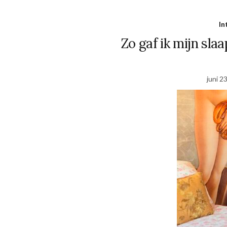
In
Zo gaf ik mijn sl
juni 2