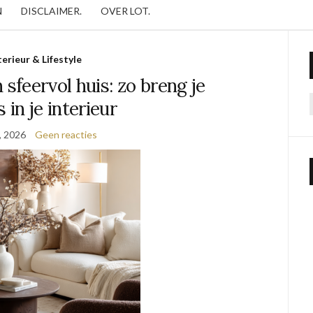
N
DISCLAIMER.
OVER LOT.
terieur & Lifestyle
sfeervol huis: zo breng je
 in je interieur
0, 2026
Geen reacties