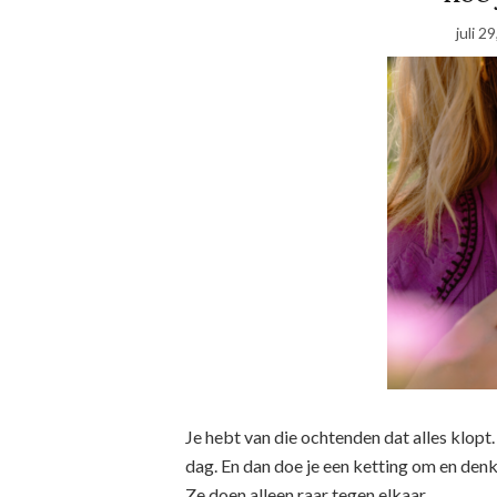
juli 2
Je hebt van die ochtenden dat alles klopt. B
dag. En dan doe je een ketting om en denk 
Ze doen alleen raar tegen elkaar.